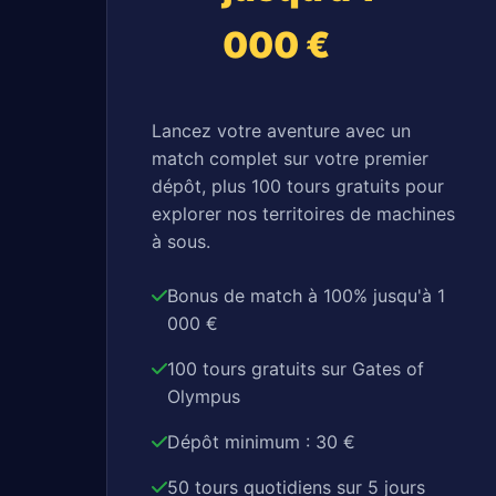
000 €
Lancez votre aventure avec un
match complet sur votre premier
dépôt, plus 100 tours gratuits pour
explorer nos territoires de machines
à sous.
Bonus de match à 100% jusqu'à 1
000 €
100 tours gratuits sur Gates of
Olympus
Dépôt minimum : 30 €
50 tours quotidiens sur 5 jours