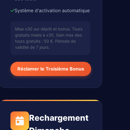
Système d'activation automatique
Mise x30 sur dépôt et bonus. Tours
gratuits misés à x35. Gain max des
tours gratuits : 50 €. Période de
validité de 7 jours.
Réclamer le Troisième Bonus
Rechargement