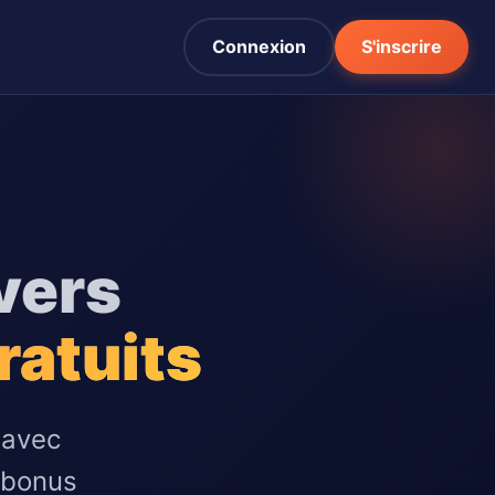
Connexion
S'inscrire
vers
ratuits
 avec
 bonus