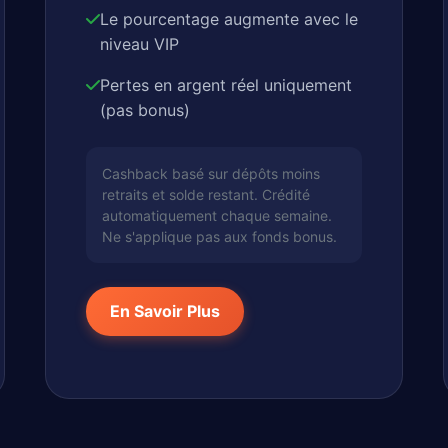
Le pourcentage augmente avec le
niveau VIP
Pertes en argent réel uniquement
(pas bonus)
Cashback basé sur dépôts moins
retraits et solde restant. Crédité
automatiquement chaque semaine.
Ne s'applique pas aux fonds bonus.
En Savoir Plus