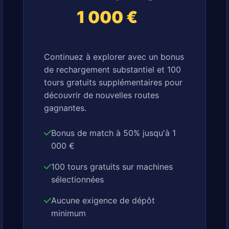
1 000 €
Continuez à explorer avec un bonus
de rechargement substantiel et 100
tours gratuits supplémentaires pour
découvrir de nouvelles routes
gagnantes.
Bonus de match à 50% jusqu'à 1
000 €
100 tours gratuits sur machines
sélectionnées
Aucune exigence de dépôt
minimum