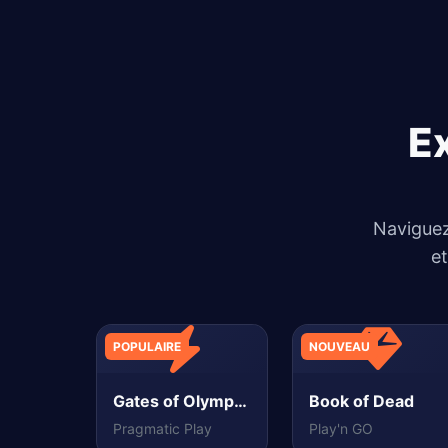
E
Naviguez
et
POPULAIRE
NOUVEAU
Gates of Olympus
Book of Dead
Pragmatic Play
Play'n GO