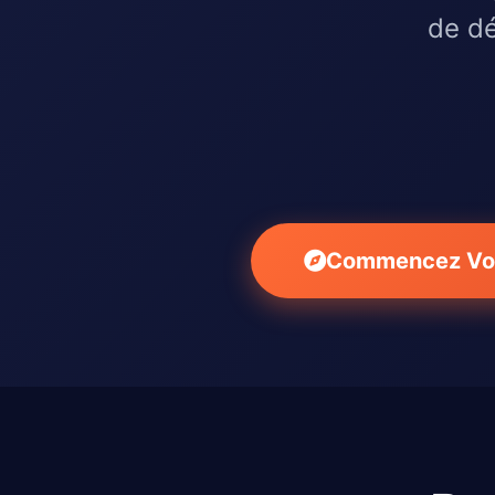
de dé
Commencez Vot