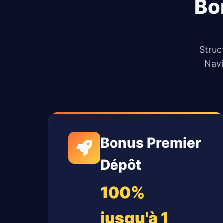
Bo
Struc
Navi
Bonus Premier
Dépôt
100%
jusqu'à 1